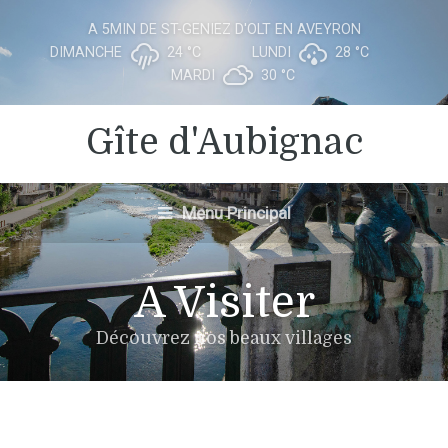
A 5MIN DE ST-GENIEZ D'OLT EN AVEYRON
DIMANCHE
24 °
C
LUNDI
28 °
C
MARDI
30 °
C
Gîte d'Aubignac
Menu Principal
A Visiter
Découvrez nos beaux villages